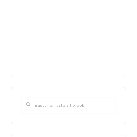
Barra
lateral
Buscar
primaria
en
este
sitio
web