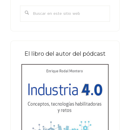
lateral
Buscar
primaria
en
este
sitio
web
El libro del autor del pódcast