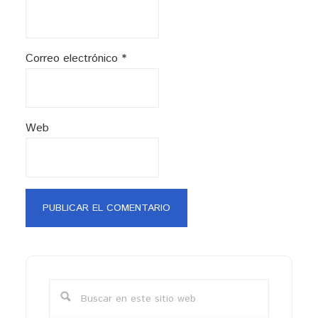
Correo electrónico
*
Web
Barra
lateral
Buscar
primaria
en