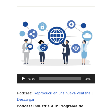
Reproductor
00:00
00:00
de
audio
Podcast:
Reproducir en una nueva ventana
|
Descargar
Podcast Industria 4.0: Programa de