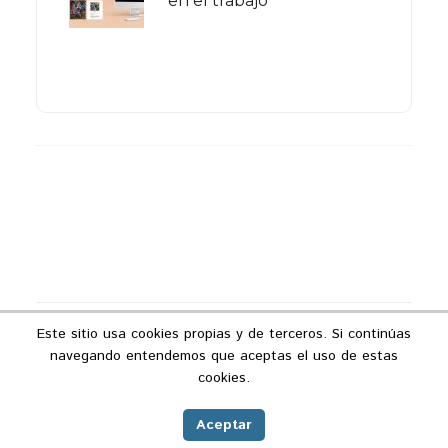
en el trabajo
Footer
Este sitio usa cookies propias y de terceros. Si continúas
Copyright © 2026 ·
Podcast Industria 4.0
navegando entendemos que aceptas el uso de estas
Aviso legal
|
Política de privacidad
|
Política
cookies.
de cookies
|
Contacto
Aceptar