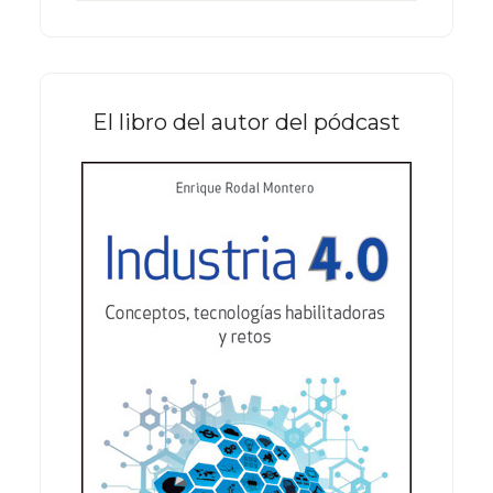
este
sitio
web
El libro del autor del pódcast