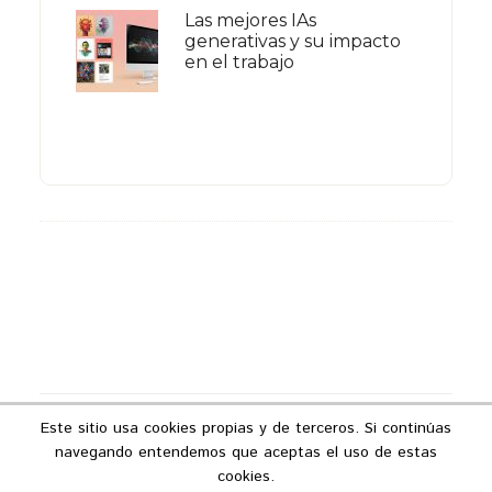
Las mejores IAs
generativas y su impacto
en el trabajo
Footer
Este sitio usa cookies propias y de terceros. Si continúas
Copyright © 2026 ·
Podcast Industria 4.0
navegando entendemos que aceptas el uso de estas
Aviso legal
|
Política de privacidad
|
Política
cookies.