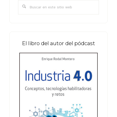
lateral
Buscar
primaria
en
este
sitio
web
El libro del autor del pódcast