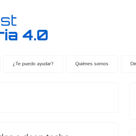
¿Te puedo ayudar?
Quiénes somos
Di
B
la
p