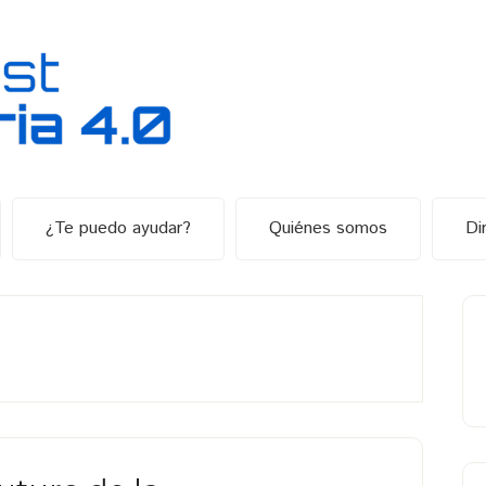
¿Te puedo ayudar?
Quiénes somos
Di
B
la
p