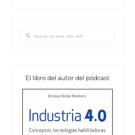
Barra
lateral
Buscar
primaria
en
este
sitio
web
El libro del autor del pódcast