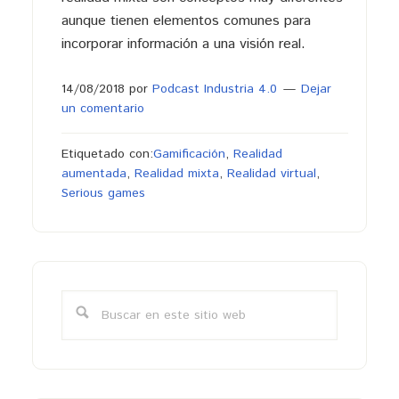
aunque tienen elementos comunes para
incorporar información a una visión real.
14/08/2018
por
Podcast Industria 4.0
Dejar
un comentario
Etiquetado con:
Gamificación
,
Realidad
aumentada
,
Realidad mixta
,
Realidad virtual
,
Serious games
Barra
lateral
Buscar
primaria
en
este
sitio
web