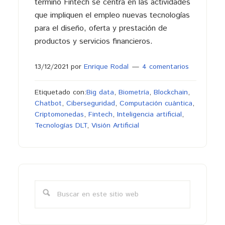
término Fintech se centra en las actividades
que impliquen el empleo nuevas tecnologías
para el diseño, oferta y prestación de
productos y servicios financieros.
13/12/2021
por
Enrique Rodal
4 comentarios
Etiquetado con:
Big data
,
Biometría
,
Blockchain
,
Chatbot
,
Ciberseguridad
,
Computación cuántica
,
Criptomonedas
,
Fintech
,
Inteligencia artificial
,
Tecnologías DLT
,
Visión Artificial
Barra
lateral
Buscar
primaria
en
este
sitio