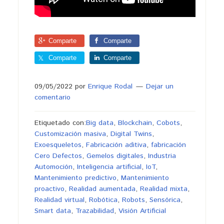
Comparte
Comparte
Comparte
Comparte
09/05/2022
por
Enrique Rodal
Dejar un
comentario
Etiquetado con:
Big data
,
Blockchain
,
Cobots
,
Customización masiva
,
Digital Twins
,
Exoesqueletos
,
Fabricación aditiva
,
fabricación
Cero Defectos
,
Gemelos digitales
,
Industria
Automoción
,
Inteligencia artificial
,
IoT
,
Mantenimiento predictivo
,
Mantenimiento
proactivo
,
Realidad aumentada
,
Realidad mixta
,
Realidad virtual
,
Robótica
,
Robots
,
Sensórica
,
Smart data
,
Trazabilidad
,
Visión Artificial