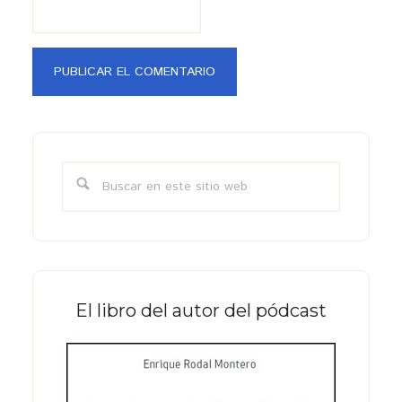
Barra
lateral
Buscar
primaria
en
este
sitio
web
El libro del autor del pódcast