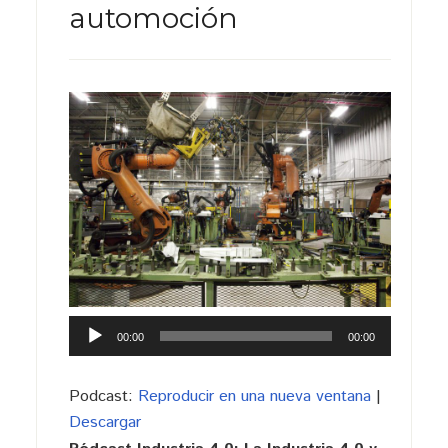
automoción
Reproductor
00:00
00:00
de
audio
Podcast:
Reproducir en una nueva ventana
|
Descargar