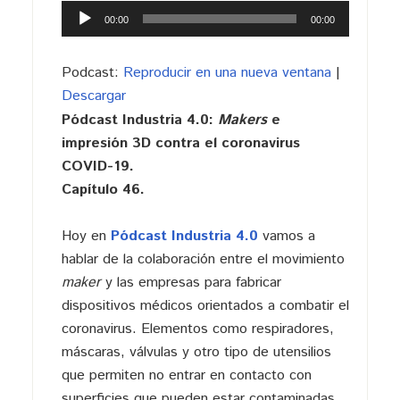
Reproductor
00:00
00:00
de
audio
Podcast:
Reproducir en una nueva ventana
|
Descargar
Pódcast Industria 4.0:
Makers
e
impresión 3D contra el coronavirus
COVID-19.
Capítulo 46.
Hoy en
Pódcast Industria 4.0
vamos a
hablar de la colaboración entre el movimiento
maker
y las empresas para fabricar
dispositivos médicos orientados a combatir el
coronavirus. Elementos como respiradores,
máscaras, válvulas y otro tipo de utensilios
que permiten no entrar en contacto con
superficies que pueden estar contaminadas.