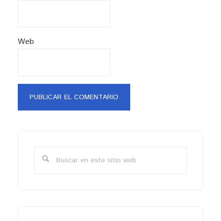
Web
Barra
lateral
Buscar
primaria
en
este
sitio
web