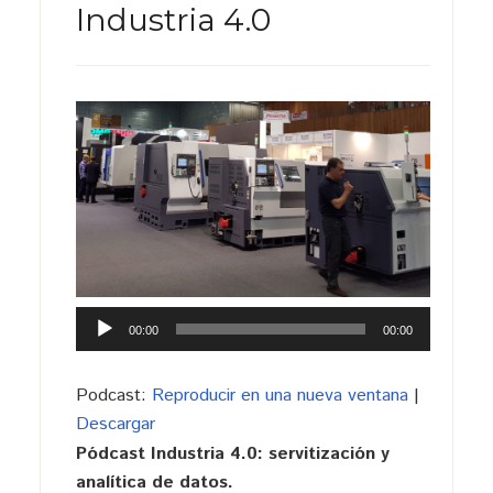
Industria 4.0
Reproductor
00:00
00:00
de
audio
Podcast:
Reproducir en una nueva ventana
|
Descargar
Pódcast Industria 4.0: servitización y
analítica de datos.