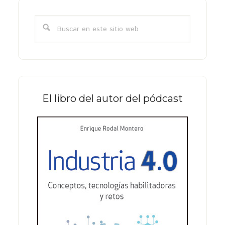
Barra
lateral
Buscar
primaria
en
este
sitio
web
El libro del autor del pódcast