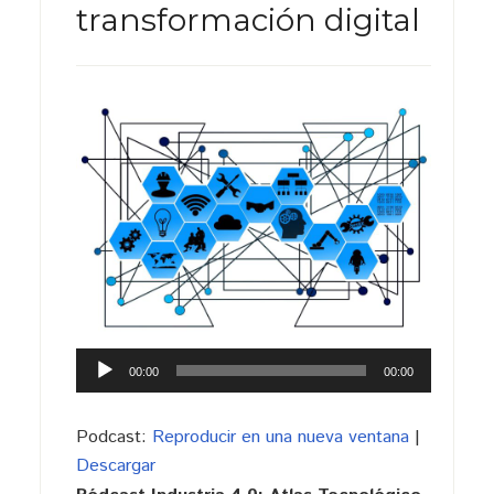
transformación digital
Reproductor
00:00
00:00
de
audio
Podcast:
Reproducir en una nueva ventana
|
Descargar