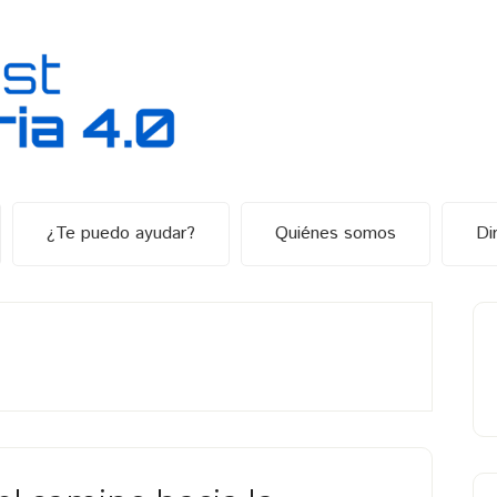
¿Te puedo ayudar?
Quiénes somos
Di
B
la
p