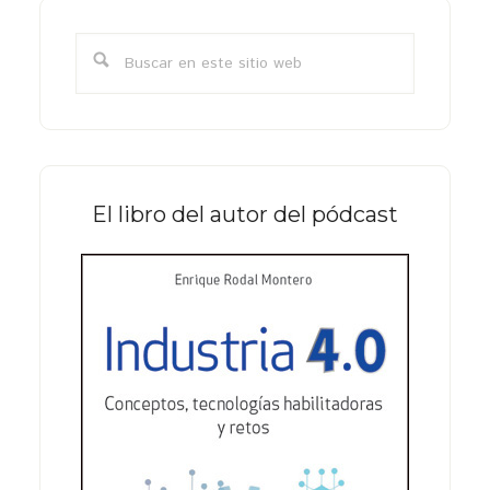
Barra
lateral
Buscar
primaria
en
este
sitio
web
El libro del autor del pódcast