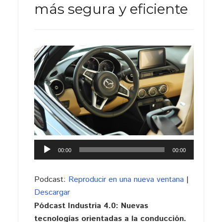
más segura y eficiente
Reproductor
00:00
00:00
de
audio
Podcast:
Reproducir en una nueva ventana
|
Descargar
Pódcast Industria 4.0: Nuevas
tecnologías orientadas a la conducción.