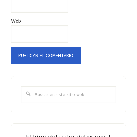
Web
Barra
lateral
Buscar
primaria
en
este
sitio
web