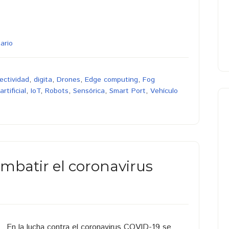
ario
ectividad
,
digita
,
Drones
,
Edge computing
,
Fog
artificial
,
IoT
,
Robots
,
Sensórica
,
Smart Port
,
Vehículo
mbatir el coronavirus
En la lucha contra el coronavirus COVID-19 se