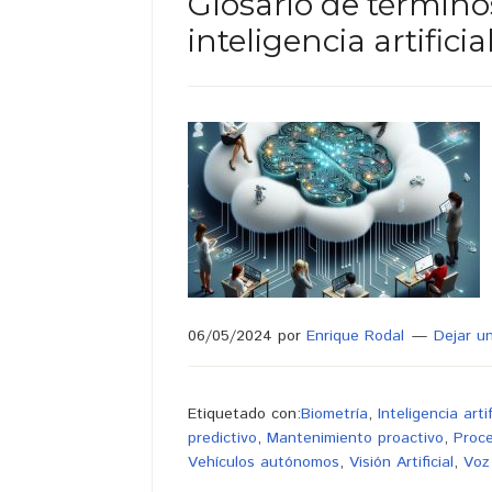
Glosario de término
inteligencia artificia
06/05/2024
por
Enrique Rodal
Dejar u
Etiquetado con:
Biometría
,
Inteligencia artif
predictivo
,
Mantenimiento proactivo
,
Proc
Vehículos autónomos
,
Visión Artificial
,
Voz