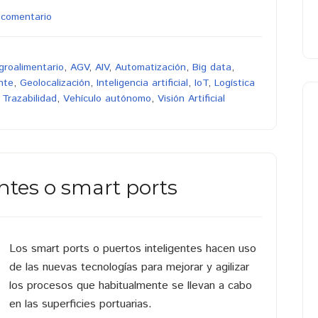
 comentario
groalimentario
,
AGV
,
AIV
,
Automatización
,
Big data
,
nte
,
Geolocalización
,
Inteligencia artificial
,
IoT
,
Logística
,
Trazabilidad
,
Vehículo autónomo
,
Visión Artificial
entes o smart ports
Los smart ports o puertos inteligentes hacen uso
de las nuevas tecnologías para mejorar y agilizar
los procesos que habitualmente se llevan a cabo
en las superficies portuarias.