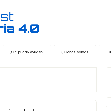
¿Te puedo ayudar?
Quiénes somos
Di
B
la
p