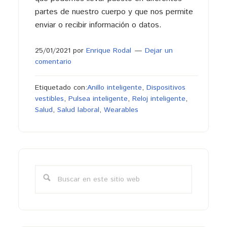
partes de nuestro cuerpo y que nos permite
enviar o recibir información o datos.
25/01/2021
por
Enrique Rodal
Dejar un
comentario
Etiquetado con:
Anillo inteligente
,
Dispositivos
vestibles
,
Pulsea inteligente
,
Reloj inteligente
,
Salud
,
Salud laboral
,
Wearables
Barra
lateral
Buscar
primaria
en
este
sitio
web