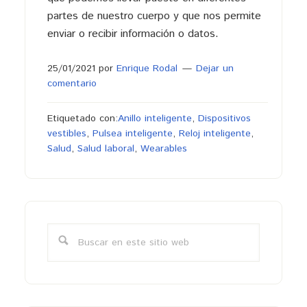
partes de nuestro cuerpo y que nos permite
enviar o recibir información o datos.
25/01/2021
por
Enrique Rodal
Dejar un
comentario
Etiquetado con:
Anillo inteligente
,
Dispositivos
vestibles
,
Pulsea inteligente
,
Reloj inteligente
,
Salud
,
Salud laboral
,
Wearables
Barra
lateral
Buscar
primaria
en
este
sitio
web