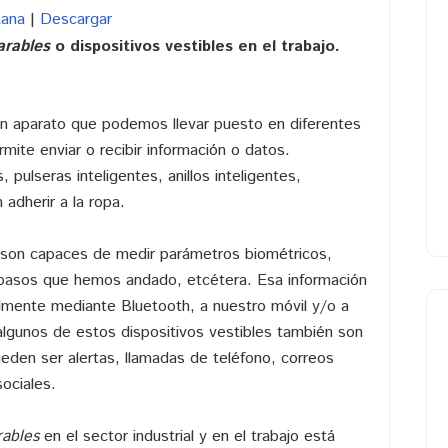
teclas
tana
|
Descargar
de
rables
o dispositivos vestibles en el trabajo.
flecha
arriba/abajo
para
n aparato que podemos llevar puesto en diferentes
aumentar
ite enviar o recibir información o datos.
o
 pulseras inteligentes, anillos inteligentes,
disminuir
adherir a la ropa.
el
volumen.
son capaces de medir parámetros biométricos,
e pasos que hemos andado, etcétera. Esa información
lmente mediante Bluetooth, a nuestro móvil y/o a
lgunos de estos dispositivos vestibles también son
eden ser alertas, llamadas de teléfono, correos
sociales.
ables
en el sector industrial y en el trabajo está