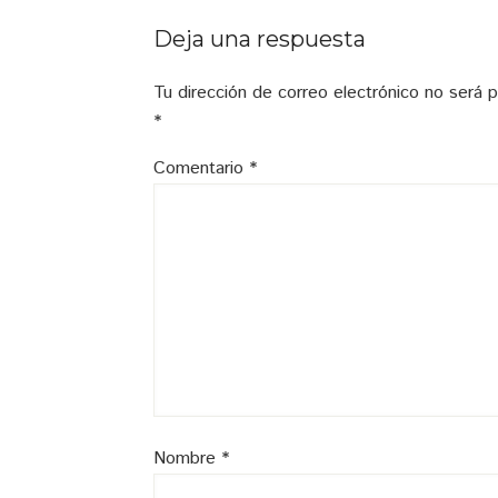
Interacciones
Deja una respuesta
con
Tu dirección de correo electrónico no será p
los
*
lectores
Comentario
*
Nombre
*