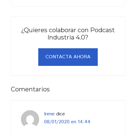
¿Quieres colaborar con Podcast
Industria 4.0?
CONTACTA AHORA
Interacciones
Comentarios
con
los
lectores
Irene
dice
08/01/2020 en 14:44