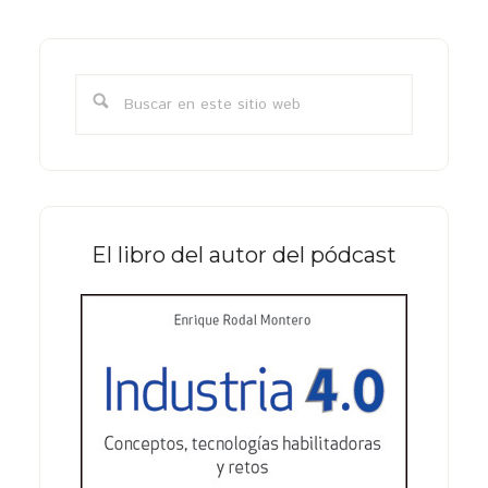
Barra
lateral
Buscar
primaria
en
este
sitio
web
El libro del autor del pódcast