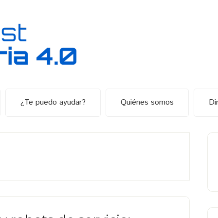
¿Te puedo ayudar?
Quiénes somos
Di
B
la
p