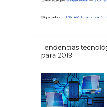
28/09/2020
por
Enrique Rodal
2 comen
Etiquetado con:
AGV
,
AIV
,
Automatización
,
Tendencias tecnológ
para 2019