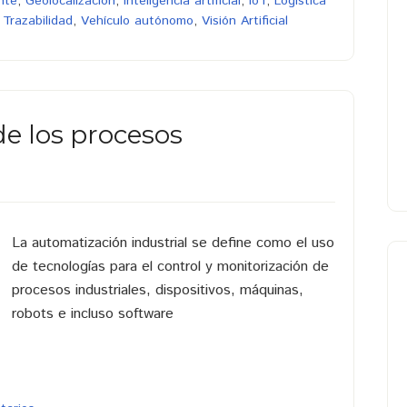
nte
,
Geolocalización
,
Inteligencia artificial
,
IoT
,
Logística
,
Trazabilidad
,
Vehículo autónomo
,
Visión Artificial
e los procesos
La automatización industrial se define como el uso
de tecnologías para el control y monitorización de
procesos industriales, dispositivos, máquinas,
robots e incluso software