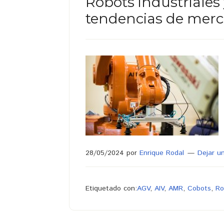
Robots industriales 
tendencias de mer
28/05/2024
por
Enrique Rodal
Dejar u
Etiquetado con:
AGV
,
AIV
,
AMR
,
Cobots
,
Ro