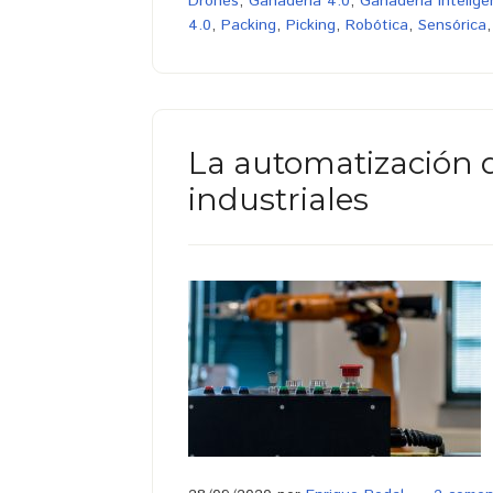
Drones
,
Ganadería 4.0
,
Ganadería Intelige
4.0
,
Packing
,
Picking
,
Robótica
,
Sensórica
La automatización d
industriales