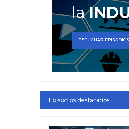
la
INDU
ESCUCHAR EPISODIO
Main
Episodios destacados
Content