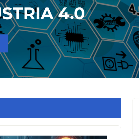
STRIA 4.0
S
B
la
p