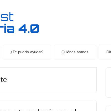
¿Te puedo ayudar?
Quiénes somos
Di
B
la
te
p