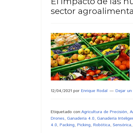
El impacto de las n
sector agroalimenta
12/04/2021
por
Enrique Rodal
Dejar un
Etiquetado con:
Agricultura de Precisión
,
A
Drones
,
Ganadería 4.0
,
Ganadería Intelige
4.0
,
Packing
,
Picking
,
Robótica
,
Sensórica