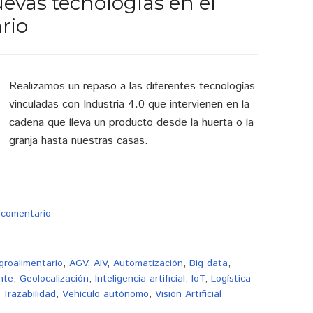
uevas tecnologías en el
rio
Realizamos un repaso a las diferentes tecnologías
vinculadas con Industria 4.0 que intervienen en la
cadena que lleva un producto desde la huerta o la
granja hasta nuestras casas.
 comentario
groalimentario
,
AGV
,
AIV
,
Automatización
,
Big data
,
nte
,
Geolocalización
,
Inteligencia artificial
,
IoT
,
Logística
,
Trazabilidad
,
Vehículo autónomo
,
Visión Artificial