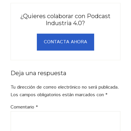
¿Quieres colaborar con Podcast
Industria 4.0?
CONTACTA AHORA
Interacciones
Deja una respuesta
con
Tu dirección de correo electrónico no será publicada.
los
Los campos obligatorios están marcados con
*
lectores
Comentario
*