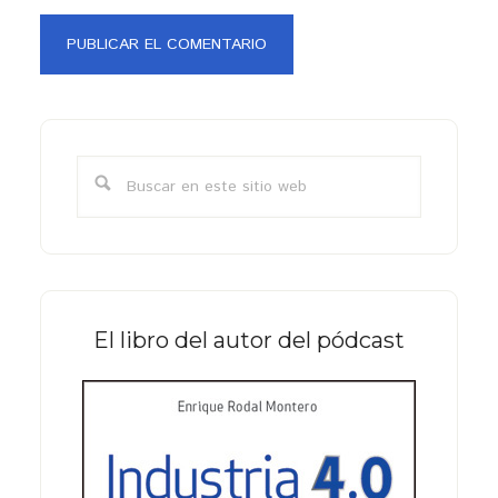
Barra
lateral
Buscar
primaria
en
este
sitio
web
El libro del autor del pódcast