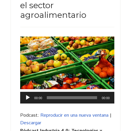
el sector
agroalimentario
Reproductor
00:00
00:00
de
audio
Podcast:
Reproducir en una nueva ventana
|
Descargar
Pódcast Industria 4.0: Tecnologías y