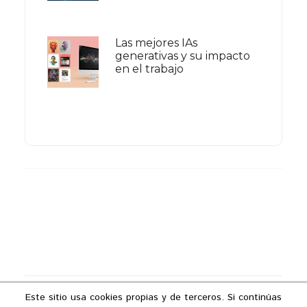
Las mejores IAs
generativas y su impacto
en el trabajo
Footer
Este sitio usa cookies propias y de terceros. Si continúas
Copyright © 2026 ·
Podcast Industria 4.0