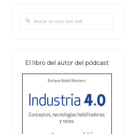
Barra
lateral
Buscar
primaria
en
este
sitio
web
El libro del autor del pódcast