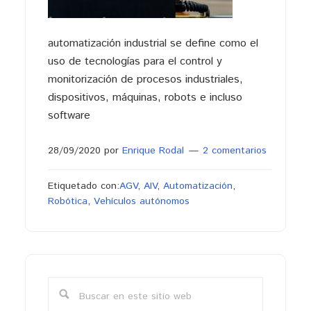
automatización industrial se define como el
uso de tecnologías para el control y
monitorización de procesos industriales,
dispositivos, máquinas, robots e incluso
software
28/09/2020
por
Enrique Rodal
2 comentarios
Etiquetado con:
AGV
,
AIV
,
Automatización
,
Robótica
,
Vehículos autónomos
Barra
lateral
Buscar
primaria
en