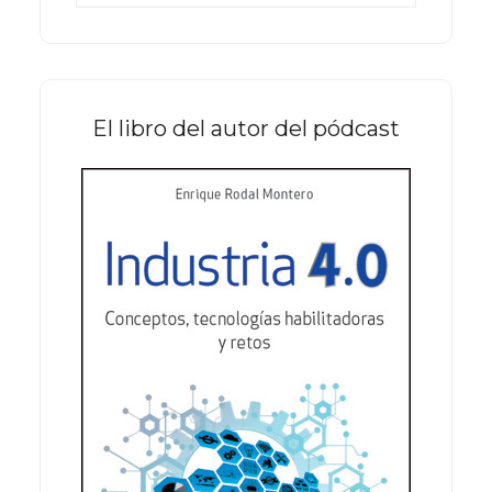
este
sitio
web
El libro del autor del pódcast