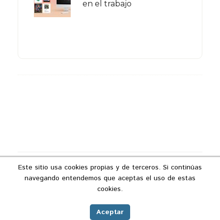
en el trabajo
Footer
Este sitio usa cookies propias y de terceros. Si continúas
Copyright © 2026 ·
Podcast Industria 4.0
navegando entendemos que aceptas el uso de estas
Aviso legal
|
Política de privacidad
|
Política
cookies.
de cookies
|
Contacto
Aceptar