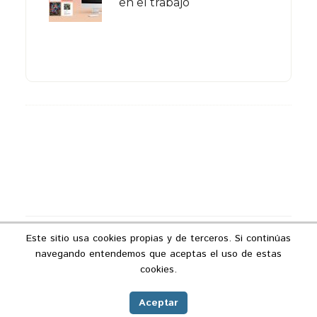
en el trabajo
Footer
Este sitio usa cookies propias y de terceros. Si continúas
Copyright © 2026 ·
Podcast Industria 4.0
navegando entendemos que aceptas el uso de estas
Aviso legal
|
Política de privacidad
|
Política
cookies.
de cookies
|
Contacto
Aceptar