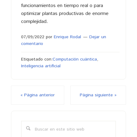
funcionamientos en tiempo real o para
optimizar plantas productivas de enorme
complejidad.
07/09/2022
por
Enrique Rodal
Dejar un
comentario
Etiquetado con:
Computación cuántica
,
Inteligencia artificial
« Página anterior
Página siguiente »
Barra
lateral
Buscar
primaria
en