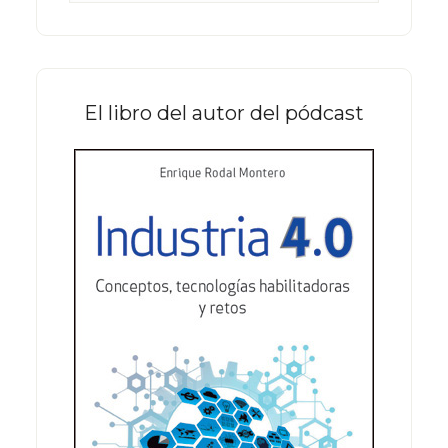
este
sitio
web
El libro del autor del pódcast